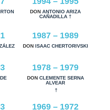
97
1994 – 1995
ORTON
DON
ANTONIO ARIZA
CAÑADILLA †
91
1987 – 1989
ZÁLEZ
DON
ISAAC CHERTORIVSKI
83
1978 – 1979
 DE
DON
CLEMENTE SERNA
ALVEAR
†
73
1969 – 1972