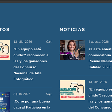
TOS
NOTICIAS
13 julio, 2026
4 agosto, 2026
0
“En equipo está
Ya está abiert
chido”: reconocen a
convocatoria 
las y los ganadores
Premio Nacio
del Concurso
Calidad 2026
Nacional de Arte
Fotográfico
13 julio, 2026
“En equipo e
8 julio, 2026
0
chido”: reco
¡Corre por una buena
las y los gan
causa! Participa en la
del Concurso