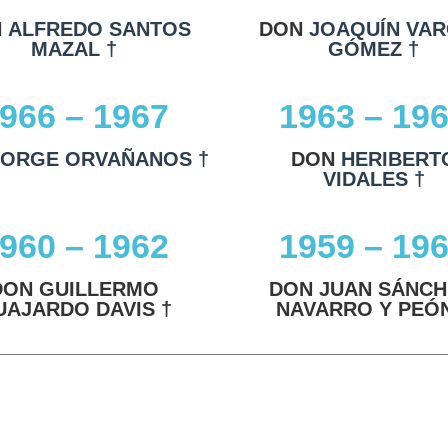
N
ALFREDO SANTOS
DON
JOAQUÍN VA
MAZAL †
GÓMEZ †
966 – 1967
1963 – 19
JORGE ORVAÑANOS †
DON
HERIBERT
VIDALES †
960 – 1962
1959 – 19
DON GUILLERMO
DON JUAN SÁNCH
UAJARDO DAVIS †
NAVARRO Y PEÓN