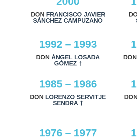
2000
1
DON
FRANCISCO JAVIER
D
SÁNCHEZ CAMPUZANO
1992 – 1993
1
DON
ÁNGEL LOSADA
DO
GÓMEZ †
1985 – 1986
1
DON
LORENZO SERVITJE
DO
SENDRA †
1976 – 1977
1