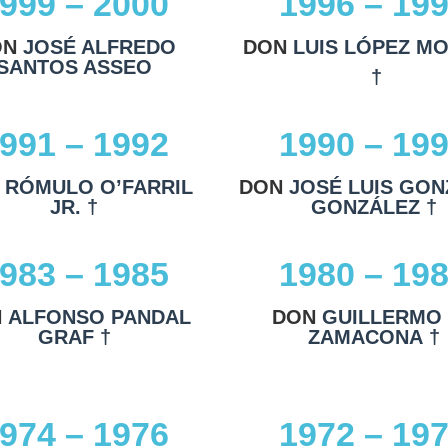
999 – 2000
1996 – 19
ON
JOSÉ ALFREDO
DON
LUIS LÓPEZ M
SANTOS ASSEO
†
991 – 1992
1990 – 19
N
RÓMULO O’FARRIL
DON
JOSÉ LUIS GON
JR. †
GONZÁLEZ †
983 – 1985
1980 – 19
N
ALFONSO PANDAL
DON
GUILLERMO
GRAF †
ZAMACONA †
974 – 1976
1972 – 19