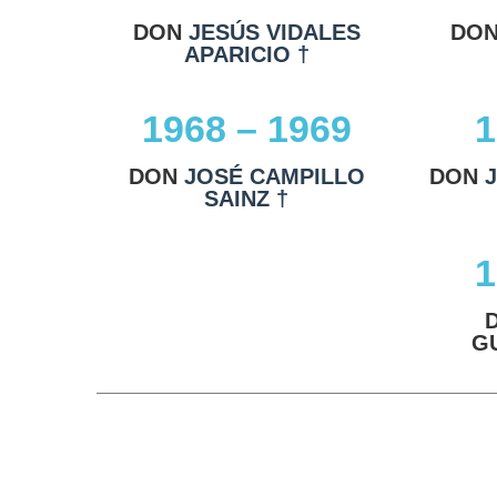
DON
JESÚS VIDALES
DO
APARICIO †
1968 – 1969
1
DON
JOSÉ CAMPILLO
DON
SAINZ †
1
G