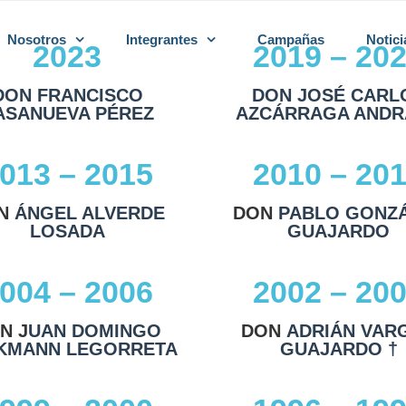
Nosotros
Integrantes
Campañas
Notici
2023
2019 – 20
DON FRANCISCO
DON JOSÉ CARL
ASANUEVA PÉREZ
AZCÁRRAGA ANDR
013 – 2015
2010 – 20
N
ÁNGEL ALVERDE
DON
PABLO GONZ
LOSADA
GUAJARDO
004 – 2006
2002 – 20
N J
UAN DOMINGO
DON
ADRIÁN VAR
KMANN LEGORRETA
GUAJARDO †