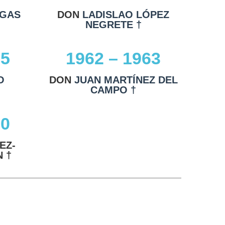
RGAS
DON
LADISLAO LÓPEZ
NEGRETE †
65
1962 – 1963
O
DON
JUAN MARTÍNEZ DEL
CAMPO †
60
EZ-
 †