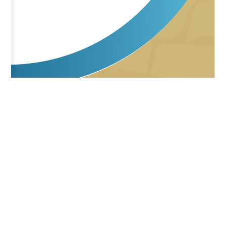
13 julio, 2026
0
“En equipo está chido”: reconocen a las y
los ganadores del Concurso Nacional de Arte
Fotográfico
A partir del 2001 evoluciona a Consejo de la
Comunicación, A.C. Impactando con más de 120
campañas sociales.