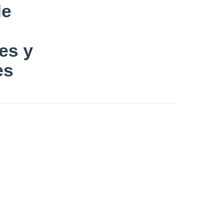
de
s
es y
es