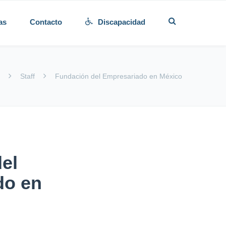
as
Contacto
Discapacidad
o
Staff
Fundación del Empresariado en México
el
do en