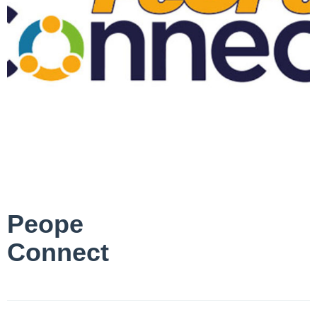
Peope
Connect