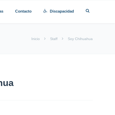
as
Contacto
Discapacidad
Inicio
Staff
Soy Chihuahua
hua