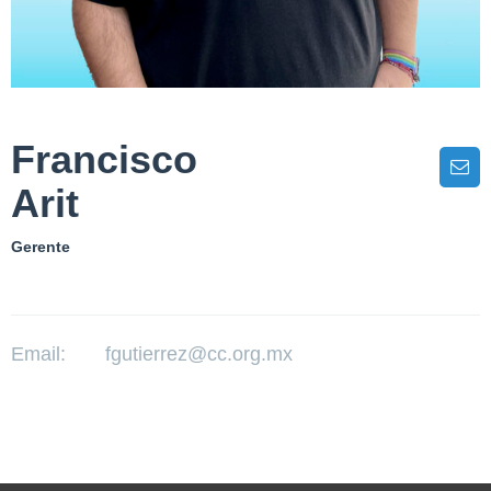
Francisco
Arit
Gerente
Email:
fgutierrez@cc.org.mx