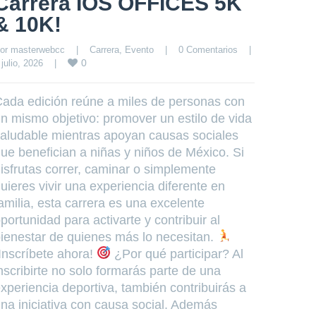
Carrera IOS OFFICES 5K
& 10K!
or 
masterwebcc
|
Carrera
, 
Evento
|
0 Comentarios
|
0
 julio, 2026    
|
ada edición reúne a miles de personas con
n mismo objetivo: promover un estilo de vida
aludable mientras apoyan causas sociales
ue benefician a niñas y niños de México. Si
isfrutas correr, caminar o simplemente
uieres vivir una experiencia diferente en
amilia, esta carrera es una excelente
portunidad para activarte y contribuir al
ienestar de quienes más lo necesitan.
Inscríbete ahora!
¿Por qué participar? Al
nscribirte no solo formarás parte de una
xperiencia deportiva, también contribuirás a
na iniciativa con causa social. Además