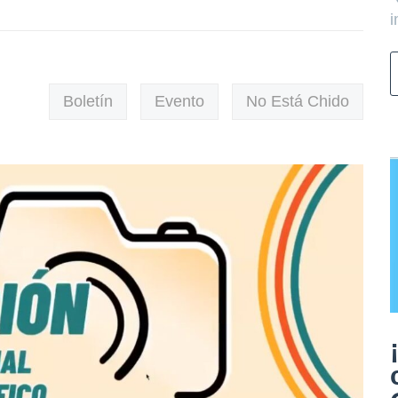
i
Boletín
Evento
No Está Chido