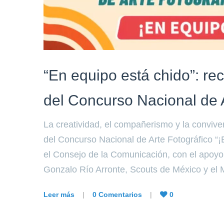
“En equipo está chido”: re
del Concurso Nacional de A
La creatividad, el compañerismo y la conviven
del Concurso Nacional de Arte Fotográfico “¡E
el Consejo de la Comunicación, con el apoyo
Gonzalo Río Arronte, Scouts de México y el
Leer más
|
0 Comentarios
|
0