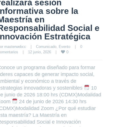
realizará sesión
informativa sobre la
Maestría en
Responsabilidad Social e
Innovación Estratégica
or 
masterwebcc
|
Comunicado
, 
Evento
|
0 
0
omentarios
|
12 junio, 2026    
|
onoce un programa diseñado para formar
íderes capaces de generar impacto social,
mbiental y económico a través de
strategias innovadoras y sostenibles
10
e junio de 2026 18:00 hrs (CDMX)Modalidad
Zoom
24 de junio de 2026 14:30 hrs
CDMX)Modalidad Zoom ¿Por qué estudiar
sta maestría? La Maestría en
esponsabilidad Social e Innovación