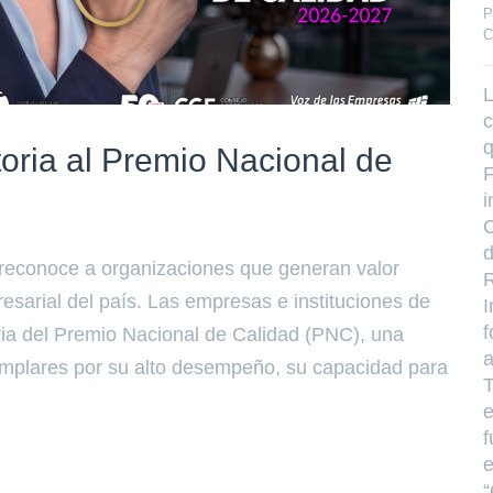
P
C
L
c
q
toria al Premio Nacional de
F
i
C
d
 reconoce a organizaciones que generan valor
R
resarial del país. Las empresas e instituciones de
I
f
ria del Premio Nacional de Calidad (PNC), una
a
emplares por su alto desempeño, su capacidad para
T
e
f
e
“