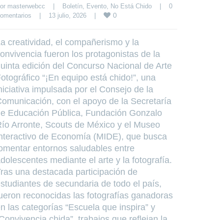
or 
masterwebcc
|
Boletín
, 
Evento
, 
No Está Chido
|
0 
0
omentarios
|
13 julio, 2026    
|
a creatividad, el compañerismo y la
onvivencia fueron los protagonistas de la
uinta edición del Concurso Nacional de Arte
otográfico “¡En equipo está chido!”, una
niciativa impulsada por el Consejo de la
omunicación, con el apoyo de la Secretaría
e Educación Pública, Fundación Gonzalo
ío Arronte, Scouts de México y el Museo
nteractivo de Economía (MIDE), que busca
omentar entornos saludables entre
dolescentes mediante el arte y la fotografía.
ras una destacada participación de
studiantes de secundaria de todo el país,
ueron reconocidas las fotografías ganadoras
n las categorías “Escuela que inspira” y
Convivencia chida”, trabajos que reflejan la