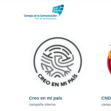
CNDI
Lee
campaña interna
campa