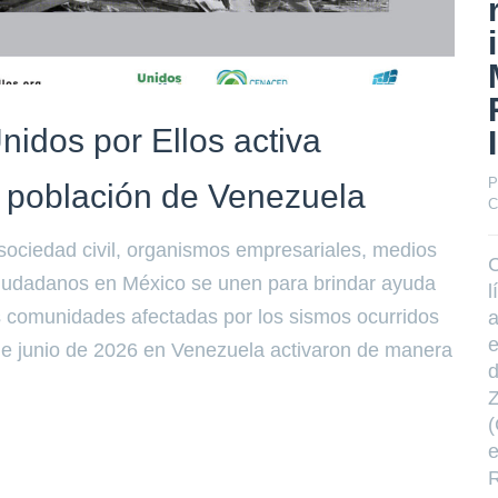
nidos por Ellos activa
P
 población de Venezuela
C
ociedad civil, organismos empresariales, medios
C
iudadanos en México se unen para brindar ayuda
l
as comunidades afectadas por los sismos ocurridos
a
e
de junio de 2026 en Venezuela activaron de manera
d
(
e
R