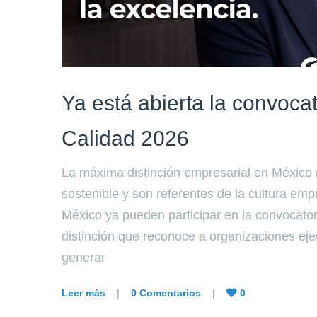
Ya está abierta la convoca
Calidad 2026
La máxima distinción empresarial en México
sostenible y son referentes de la cultura emp
México ya pueden participar en la convocato
distinción que reconoce a organizaciones ej
generar
Leer más
|
0 Comentarios
|
0