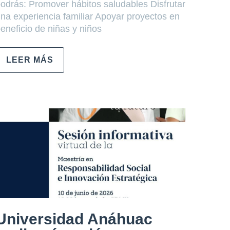
odrás: Promover hábitos saludables Disfrutar
na experiencia familiar Apoyar proyectos en
eneficio de niñas y niños
LEER MÁS
Universidad Anáhuac