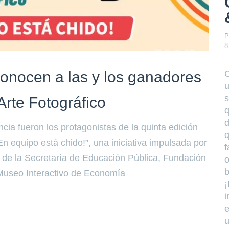
P
8
C
conocen a las y los ganadores
u
s
rte Fotográfico
q
d
cia fueron los protagonistas de la quinta edición
q
n equipo está chido!”, una iniciativa impulsada por
f
 de la Secretaría de Educación Pública, Fundación
o
b
 Museo Interactivo de Economía
¡
i
e
u