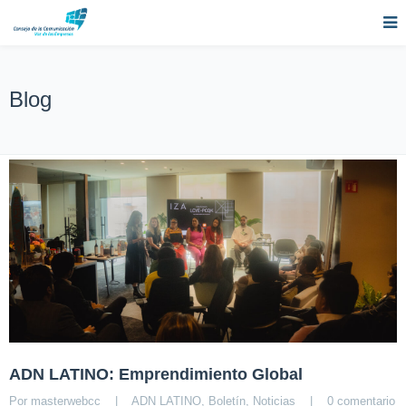
Blog
ADN LATINO: Emprendimiento Global
Por 
masterwebcc
|
ADN LATINO
, 
Boletín
, 
Noticias
|
0 comentario