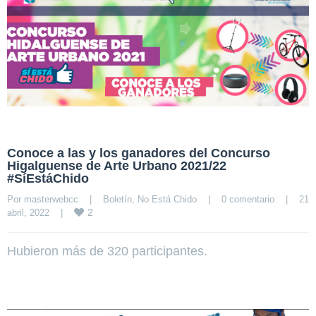
Conoce a las y los ganadores del Concurso
Higalguense de Arte Urbano 2021/22
#SíEstáChido
Por 
masterwebcc
|
Boletín
, 
No Está Chido
|
0 comentario
|
21 
2
abril, 2022    
|
Hubieron más de 320 participantes.