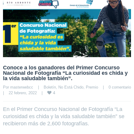
Conoce a los ganadores del Primer Concurso
Nacional de Fotografía “La curiosidad es chida y
la vida saludable también”.
Por 
masterwebcc
|
Boletín
, 
No Está Chido
, 
Premio
|
0 comentario
4
|
22 febrero, 2022    
|
En el Primer Concurso Nacional de Fotografía “La
curiosidad es chida y la vida saludable también” se
recibieron más de 2,600 fotografías.