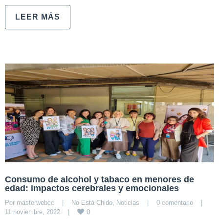
LEER MÁS
Consumo de alcohol y tabaco en menores de
edad: impactos cerebrales y emocionales
Por 
masterwebcc
|
No Está Chido
, 
Noticias
|
0 comentario
|
0
11 noviembre, 2022    
|