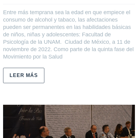
Entre más temprana sea la edad en que empiece el
consumo de alcohol y tabaco, las afectaciones
pueden ser permanentes en las habilidades básicas
de niños, niñas y adolescentes: Facultad de
Psicología de la UNAM. Ciudad de México, a 11 de
noviembre de 2022. Como parte de la quinta fase del
Movimiento por la Salud
LEER MÁS