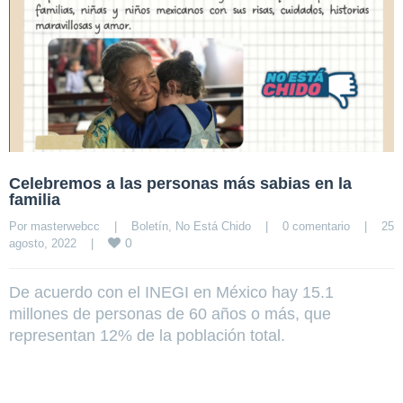
Celebremos a las personas más sabias en la
familia
Por 
masterwebcc
|
Boletín
, 
No Está Chido
|
0 comentario
|
25 
0
agosto, 2022    
|
De acuerdo con el INEGI en México hay 15.1
millones de personas de 60 años o más, que
representan 12% de la población total.