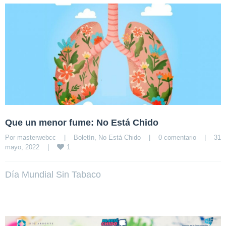
Que un menor fume: No Está Chido
Por 
masterwebcc
|
Boletín
, 
No Está Chido
|
0 comentario
|
31 
1
mayo, 2022    
|
Día Mundial Sin Tabaco