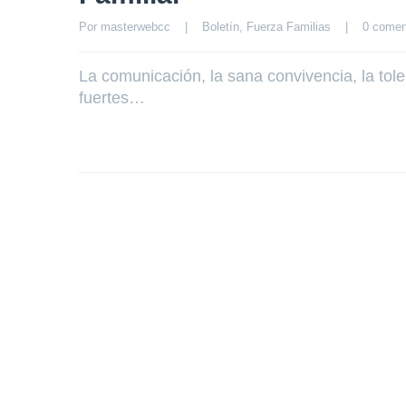
Por 
masterwebcc
|
Boletín
, 
Fuerza Familias
|
0 comen
La comunicación, la sana convivencia, la tole
fuertes…