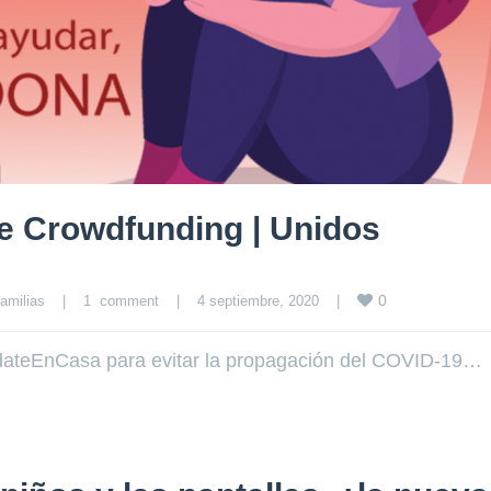
e Crowdfunding | Unidos
0
amilias
|
1  comment
|
4 septiembre, 2020    
|
dateEnCasa para evitar la propagación del COVID-19…