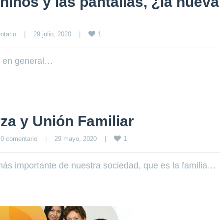
niños y las pantallas, ¿la nueva
1
ntario
|
29 julio, 2020    
|
o en general…
za y Unión Familiar
1
0 comentario
|
29 mayo, 2020    
|
 más importante de nuestra sociedad, que es la familia…