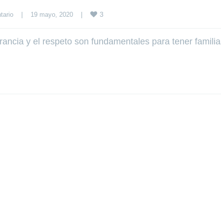
3
tario
|
19 mayo, 2020    
|
rancia y el respeto son fundamentales para tener familia