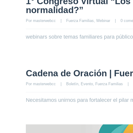
1° Congreso Virtual “Los 
normalidad?”
Por 
masterwebcc
|
Fuerza Familias
, 
Webinar
|
0 come
webinars sobre temas familiares para públic
Cadena de Oración | Fuer
Por 
masterwebcc
|
Boletín
, 
Evento
, 
Fuerza Familias
|
Necesitamos unirnos para fortalecer el pilar