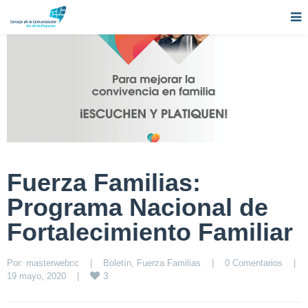
Fuerza Familias:
Programa Nacional de
Fortalecimiento Familiar
Por: 
masterwebcc
|
Boletín
, 
Fuerza Familias
|
0 Comentarios
|
3
19 mayo, 2020    
|