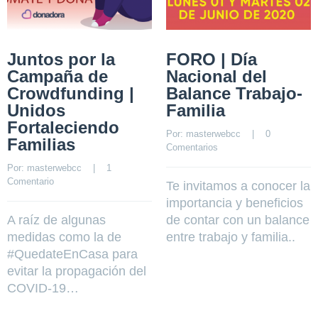
Juntos por la
FORO | Día
Campaña de
Nacional del
Crowdfunding |
Balance Trabajo-
Unidos
Familia
Fortaleciendo
Por: 
masterwebcc
    |    
0 
Familias
Comentarios
Por: 
masterwebcc
    |    
1  
Comentario
Te invitamos a conocer la
importancia y beneficios
A raíz de algunas
de contar con un balance
medidas como la de
entre trabajo y familia..
#QuedateEnCasa para
evitar la propagación del
COVID-19…