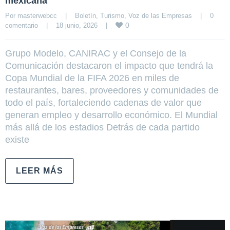
mexicana
Por 
masterwebcc
|
Boletín
, 
Turismo
, 
Voz de las Empresas
|
0 
0
comentario
|
18 junio, 2026    
|
Grupo Modelo, CANIRAC y el Consejo de la
Comunicación destacaron el impacto que tendrá la
Copa Mundial de la FIFA 2026 en miles de
restaurantes, bares, proveedores y comunidades de
todo el país, fortaleciendo cadenas de valor que
generan empleo y desarrollo económico. El Mundial
más allá de los estadios Detrás de cada partido
existe
LEER MÁS