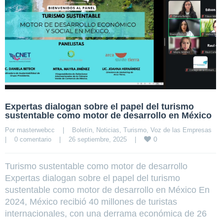
Expertas dialogan sobre el papel del turismo
sustentable como motor de desarrollo en México
Por 
masterwebcc
|
Boletín
, 
Noticias
, 
Turismo
, 
Voz de las Empresas
0
|
0 comentario
|
26 septiembre, 2025    
|
Turismo sustentable como motor de desarrollo
Expertas dialogan sobre el papel del turismo
sustentable como motor de desarrollo en México En
2024, México recibió 40 millones de turistas
internacionales, con una derrama económica de 26