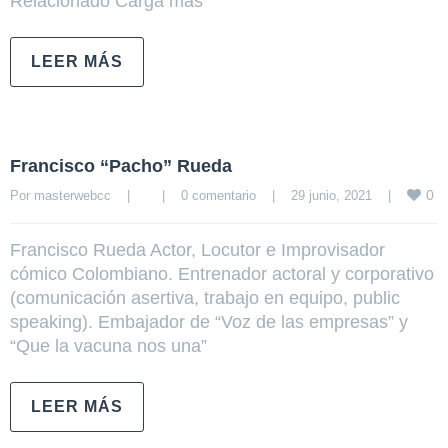
Relacionado Carga más
LEER MÁS
Francisco “Pacho” Rueda
0
Por 
masterwebcc
|
|
0 comentario
|
29 junio, 2021    
|
Francisco Rueda Actor, Locutor e Improvisador
cómico Colombiano. Entrenador actoral y corporativo
(comunicación asertiva, trabajo en equipo, public
speaking). Embajador de “Voz de las empresas” y
“Que la vacuna nos una”
LEER MÁS