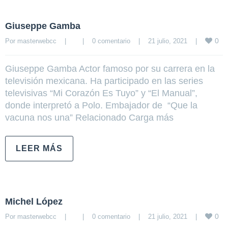
Giuseppe Gamba
0
Por 
masterwebcc
|
|
0 comentario
|
21 julio, 2021    
|
Giuseppe Gamba Actor famoso por su carrera en la
televisión mexicana. Ha participado en las series
televisivas “Mi Corazón Es Tuyo” y “El Manual”,
donde interpretó a Polo. Embajador de “Que la
vacuna nos una” Relacionado Carga más
LEER MÁS
Michel López
0
Por 
masterwebcc
|
|
0 comentario
|
21 julio, 2021    
|