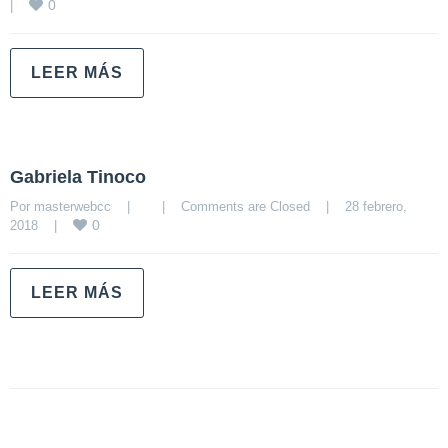
0
|
LEER MÁS
Gabriela Tinoco
Por 
masterwebcc
|
|
Comments are Closed
|
28 febrero, 
0
2018    
|
LEER MÁS