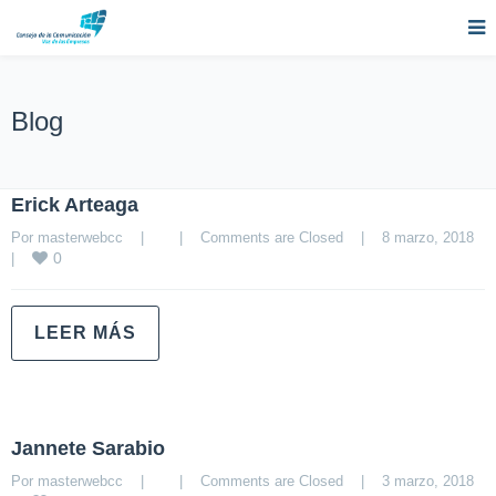
Blog
Erick Arteaga
Por 
masterwebcc
|
|
Comments are Closed
|
8 marzo, 2018    
0
|
LEER MÁS
Jannete Sarabio
Por 
masterwebcc
|
|
Comments are Closed
|
3 marzo, 2018    