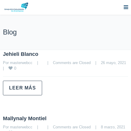
Blog
Jehieli Blanco
Por 
masterwebcc
|
|
Comments are Closed
|
26 mayo, 2021    
0
|
LEER MÁS
Mallynaly Montiel
Por 
masterwebcc
|
|
Comments are Closed
|
8 marzo, 2021    