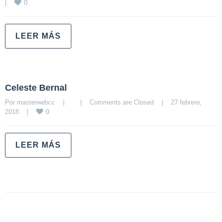
0
|
LEER MÁS
Celeste Bernal
Por 
masterwebcc
|
|
Comments are Closed
|
27 febrero, 
0
2018    
|
LEER MÁS