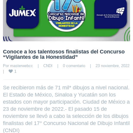
Conoce a los talentosos finalistas del Concurso
“Vigilantes de la Honestidad”
Por 
masterwebcc
|
CNDI
|
0 comentario
|
23 noviembre, 20
1
|
Se recibieron más de 71 mil* dibujos a nivel nacional.
El Estado de México, Sinaloa y Yucatán son los
estados con mayor participación. Ciudad de México a
23 de noviembre de 2022.- El pasado 15 de
noviembre se llevó a cabo la selección de los dibujos
finalistas del 17° Concurso Nacional de Dibujo Infantil
(CNDI)