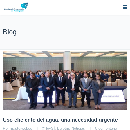
Blog
Uso eficiente del agua, una necesidad urgente
Por 
masterwebcc
|
#HoySÍ
, 
Boletín
, 
Noticias
|
0 comentario
|