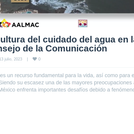
cultura del cuidado del agua en 
sejo de la Comunicación
0
13 julio, 2023    
|
 es un recurso fundamental para la vida, así como para e
. Siendo su escasez una de las mayores preocupaciones 
o, México enfrenta importantes desafíos debido a fenómen