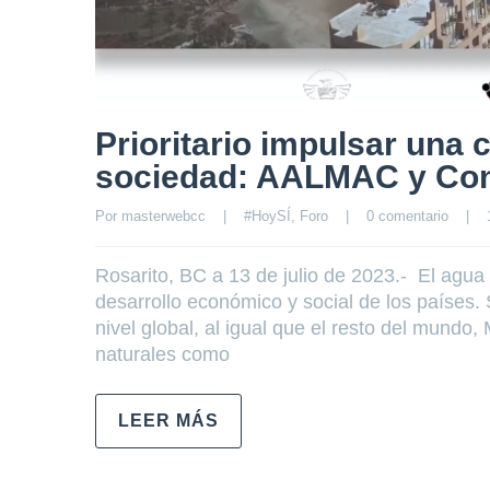
Prioritario impulsar una 
sociedad: AALMAC y Con
Por 
masterwebcc
|
#HoySÍ
, 
Foro
|
0 comentario
|
Rosarito, BC a 13 de julio de 2023.- El agua
desarrollo económico y social de los países
nivel global, al igual que el resto del mund
naturales como
LEER MÁS