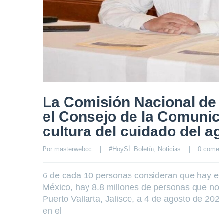
La Comisión Nacional d
el Consejo de la Comuni
cultura del cuidado del a
Por 
masterwebcc
|
#HoySÍ
, 
Boletín
, 
Noticias
|
0 come
6 de cada 10 personas consideran que hay es
México, hay 8.8 millones de personas que no
Puerto Vallarta, Jalisco, a 4 de agosto de 
en el