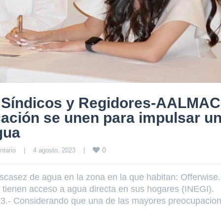
e Síndicos y Regidores-AALMAC
cación se unen para impulsar u
gua
0
ntario
|
4 agosto, 2023    
|
casez de agua en la zona en la que habitan: Offerwise
 tienen acceso a agua directa en sus hogares (INEGI).
2023.- Considerando que una de las mayores preocupacio