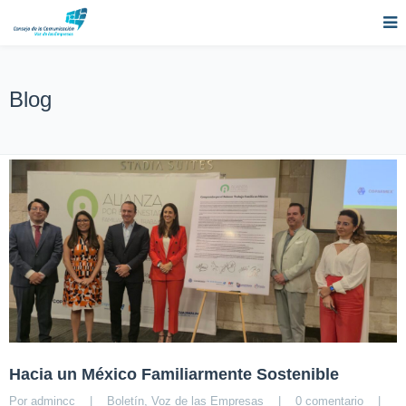
Blog
Hacia un México Familiarmente Sostenible
Por 
admincc
|
Boletín
, 
Voz de las Empresas
|
0 comentario
|