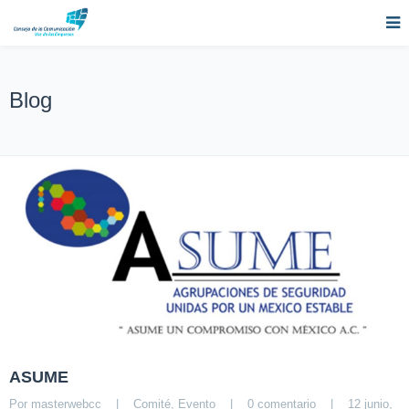
Blog
ASUME
Por 
masterwebcc
|
Comité
, 
Evento
|
0 comentario
|
12 junio, 