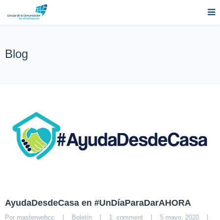
Blog
AyudaDesdeCasa en #UnDíaParaDarAHORA
Por 
masterwebcc
|
Boletín
|
1  comment
|
5 mayo, 2020    
|