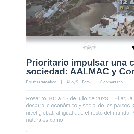
Prioritario impulsar una 
sociedad: AALMAC y Con
Por 
masterwebcc
|
#HoySÍ
, 
Foro
|
0 comentario
|
Rosarito, BC a 13 de julio de 2023.- El agua
desarrollo económico y social de los países
nivel global, al igual que el resto del mund
naturales como