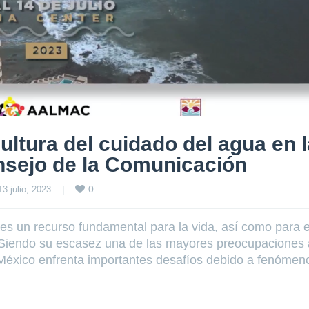
cultura del cuidado del agua en 
sejo de la Comunicación
0
13 julio, 2023    
|
 es un recurso fundamental para la vida, así como para e
. Siendo su escasez una de las mayores preocupaciones 
o, México enfrenta importantes desafíos debido a fenómen