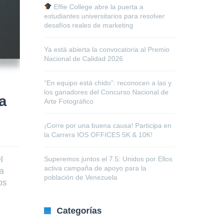
Effie College abre la puerta a
estudiantes universitarios para resolver
desafíos reales de marketing
Ya está abierta la convocatoria al Premio
Nacional de Calidad 2026
“En equipo está chido”: reconocen a las y
los ganadores del Concurso Nacional de
la
Arte Fotográfico
¡Corre por una buena causa! Participa en
la Carrera IOS OFFICES 5K & 10K!
l
Superemos juntos el 7.5: Unidos por Ellos
activa campaña de apoyo para la
a
población de Venezuela
os
Categorías