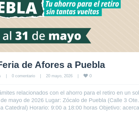
Feria de Afores a Puebla
0
s
|
0 comentario
|
20 mayo, 2026    
|
mites relacionados con el ahorro para el retiro en un so
1 de mayo de 2026 Lugar: Zócalo de Puebla (Calle 3 Ote.
a Catedral) Horario: 9:00 a 18:00 horas Objetivo: acerca