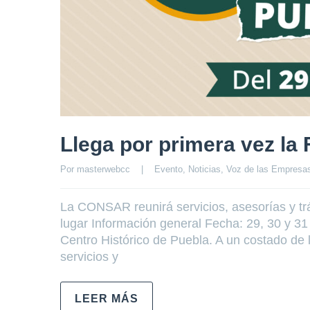
Llega por primera vez la 
Por 
masterwebcc
|
Evento
, 
Noticias
, 
Voz de las Empresa
La CONSAR reunirá servicios, asesorías y trá
lugar Información general Fecha: 29, 30 y 3
Centro Histórico de Puebla. A un costado de l
servicios y
LEER MÁS