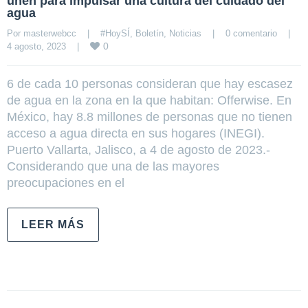
unen para impulsar una cultura del cuidado del
agua
Por 
masterwebcc
|
#HoySÍ
, 
Boletín
, 
Noticias
|
0 comentario
|
0
4 agosto, 2023    
|
6 de cada 10 personas consideran que hay escasez
de agua en la zona en la que habitan: Offerwise. En
México, hay 8.8 millones de personas que no tienen
acceso a agua directa en sus hogares (INEGI).
Puerto Vallarta, Jalisco, a 4 de agosto de 2023.-
Considerando que una de las mayores
preocupaciones en el
LEER MÁS