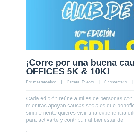
¡Corre por una buena cau
OFFICES 5K & 10K!
Por 
masterwebcc
|
Carrera
, 
Evento
|
0 comentario
|
Cada edición reúne a miles de personas con 
mientras apoyan causas sociales que benefici
simplemente quieres vivir una experiencia dif
para activarte y contribuir al bienestar de