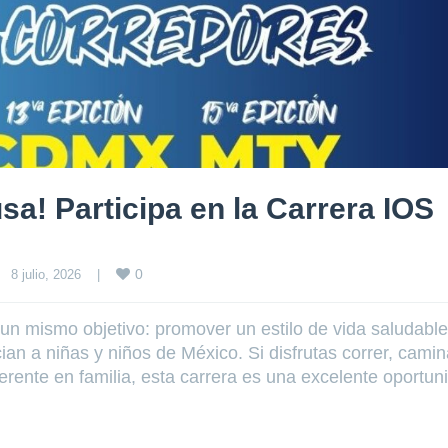
sa! Participa en la Carrera IOS
0
8 julio, 2026    
|
un mismo objetivo: promover un estilo de vida saludable
an a niñas y niños de México. Si disfrutas correr, camin
erente en familia, esta carrera es una excelente oportun