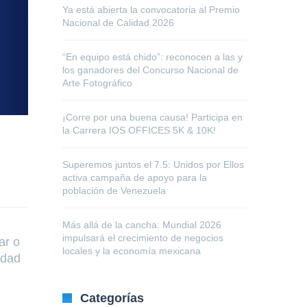
Ya está abierta la convocatoria al Premio
Nacional de Calidad 2026
“En equipo está chido”: reconocen a las y
los ganadores del Concurso Nacional de
Arte Fotográfico
¡Corre por una buena causa! Participa en
la Carrera IOS OFFICES 5K & 10K!
Superemos juntos el 7.5: Unidos por Ellos
activa campaña de apoyo para la
población de Venezuela
Más allá de la cancha: Mundial 2026
impulsará el crecimiento de negocios
ar o
locales y la economía mexicana
idad
Categorías