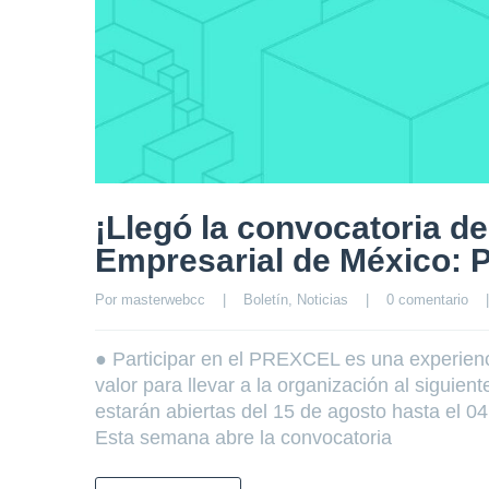
¡Llegó la convocatoria de
Empresarial de México:
Por 
masterwebcc
|
Boletín
, 
Noticias
|
0 comentario
|
● Participar en el PREXCEL es una experienc
valor para llevar a la organización al siguie
estarán abiertas del 15 de agosto hasta el 0
Esta semana abre la convocatoria