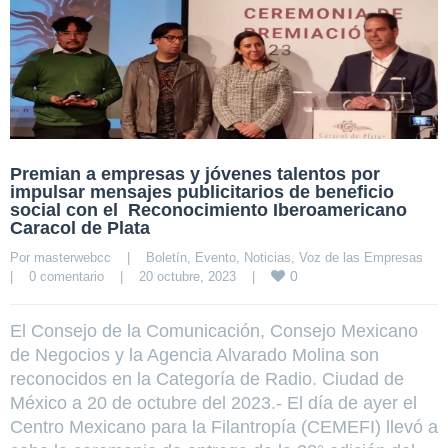
Premian a empresas y jóvenes talentos por
impulsar mensajes publicitarios de beneficio
social con el Reconocimiento Iberoamericano
Caracol de Plata
Por 
masterwebcc
|
Boletín
, 
Evento
, 
Noticias
, 
Voz de las Empresas
0
|
0 comentario
|
20 octubre, 2023    
|
El Consejo de la Comunicación, Consejo Mexicano
de Negocios y la Agencia Alvarado Molina son
reconocidos en la Categoría de Radio. Ciudad de
México a 20 de octubre del 2023.- El día de ayer el
Centro Mexicano para la Filantropía (CEMEFI) llevó a