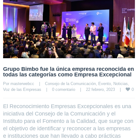
Grupo Bimbo fue la única empresa reconocida en
todas las categorías como Empresa Excepcional
Por 
masterwebcc
|
Consejo de la Comunicación
, 
Evento
, 
Noticias
, 
0
Voz de las Empresas
|
0 comentario
|
22 febrero, 2023    
|
El Reconocimiento Empresas Excepcionales es una
iniciativa del Consejo de la Comunicación y el
Instituto para el Fomento a la Calidad, que surge con
el objetivo de identificar y reconocer a las empresas
e instituciones que han llevado a cabo prácticas