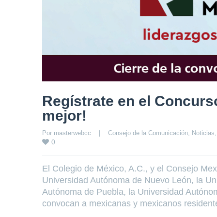
Regístrate en el Concurs
mejor!
Por 
masterwebcc
|
Consejo de la Comunicación
, 
Noticias
,
0
El Colegio de México, A.C., y el Consejo Mex
Universidad Autónoma de Nuevo León, la Uni
Autónoma de Puebla, la Universidad Autónom
convocan a mexicanas y mexicanos residente