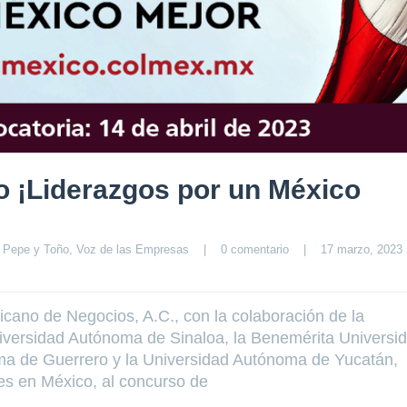
o ¡Liderazgos por un México
 
Pepe y Toño
, 
Voz de las Empresas
|
0 comentario
|
17 marzo, 2023  
icano de Negocios, A.C., con la colaboración de la
versidad Autónoma de Sinaloa, la Benemérita Universi
a de Guerrero y la Universidad Autónoma de Yucatán,
s en México, al concurso de