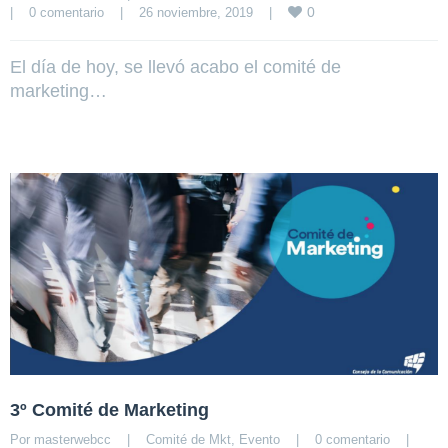
0
|
0 comentario
|
26 noviembre, 2019    
|
El día de hoy, se llevó acabo el comité de
marketing…
3º Comité de Marketing
Por 
masterwebcc
|
Comité de Mkt
, 
Evento
|
0 comentario
|