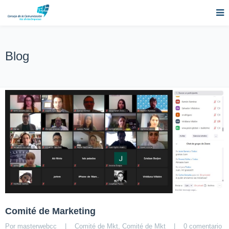
Blog
Comité de Marketing
Por 
masterwebcc
|
Comité de Mkt
, 
Comité de Mkt
|
0 comentario