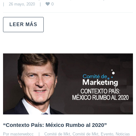
0
|
26 mayo, 2020    
|
LEER MÁS
“Contexto País: México Rumbo al 2020”
Por 
masterwebcc
|
Comité de Mkt
, 
Comité de Mkt
, 
Evento
, 
Noticias