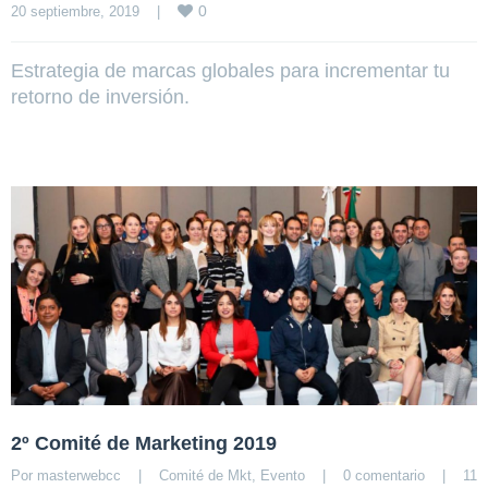
0
20 septiembre, 2019    
|
Estrategia de marcas globales para incrementar tu
retorno de inversión.
2º Comité de Marketing 2019
Por 
masterwebcc
|
Comité de Mkt
, 
Evento
|
0 comentario
|
11 