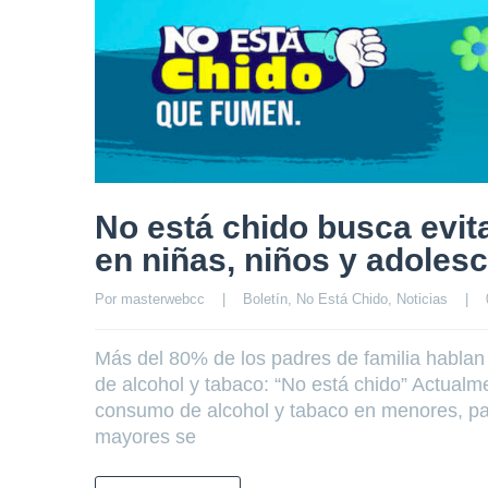
No está chido busca evit
en niñas, niños y adoles
Por 
masterwebcc
|
Boletín
, 
No Está Chido
, 
Noticias
|
Más del 80% de los padres de familia hablan
de alcohol y tabaco: “No está chido” Actualm
consumo de alcohol y tabaco en menores, p
mayores se