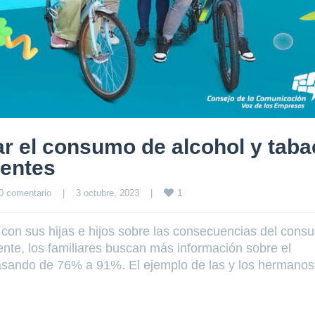
ar el consumo de alcohol y tab
centes
1
0 comentario
|
3 octubre, 2023    
|
 con sus hijas e hijos sobre las consecuencias del cons
ente, los familiares buscan más información sobre el
asando de 76% a 91%. El ejemplo de las y los hermanos