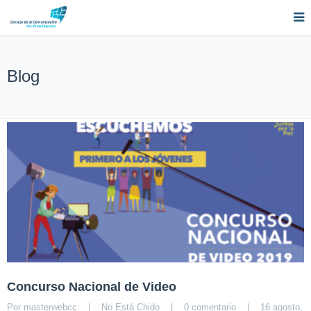
Blog
Concurso Nacional de Video
Por 
masterwebcc
|
No Está Chido
|
0 comentario
|
16 agosto, 