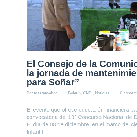
El Consejo de la Comunic
la jornada de mantenimie
para Soñar”
Por 
masterwebcc
|
Boletín
, 
CNDI
, 
Noticias
|
0 coment
El evento que ofrece educación financiera par
convocatoria del 18° Concurso Nacional de Di
El día de 08 de diciembre, en el marco del c
Infantil