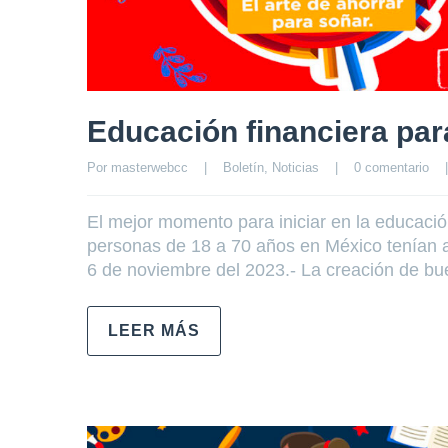
Educación financiera par
Por 
masterwebcc
|
Boletín
, 
Noticias
|
0 comentario
|
El mejor momento para iniciar en la educación
personas de 18 a 70 años en México tenían al
6 de noviembre del 2023.- La creación de bue
LEER MÁS