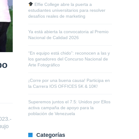
Effie College abre la puerta a
estudiantes universitarios para resolver
desafíos reales de marketing
Ya está abierta la convocatoria al Premio
Nacional de Calidad 2026
“En equipo está chido”: reconocen a las y
los ganadores del Concurso Nacional de
bo
Arte Fotográfico
¡Corre por una buena causa! Participa en
la Carrera IOS OFFICES 5K & 10K!
Superemos juntos el 7.5: Unidos por Ellos
activa campaña de apoyo para la
población de Venezuela
023.-
bujo
Categorías