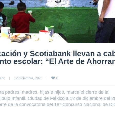
ación y Scotiabank llevan a ca
nto escolar: “El Arte de Ahorrar
0
ario
|
12 diciembre, 2023    
|
a padres, madres, hijas e hijos, marca el cierre de la
bujo Infantil. Ciudad de México a 12 de diciembre del 2
ierre de la convocatoria del 18° Concurso Nacional de Di