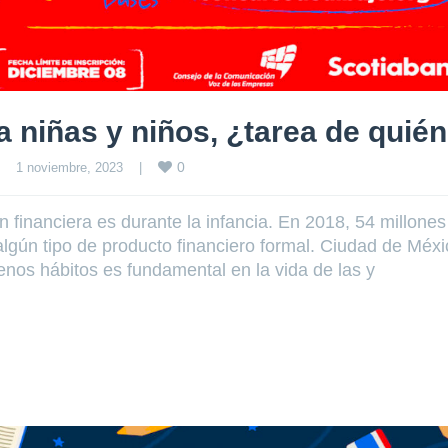
a niñas y niños, ¿tarea de quié
0
1 noviembre, 2023    
|
 financiera es durante la infancia. En 2018, 54 millones
gún tipo de producto financiero formal. Ciudad de Méxi
nos hábitos es fundamental en la vida de las y