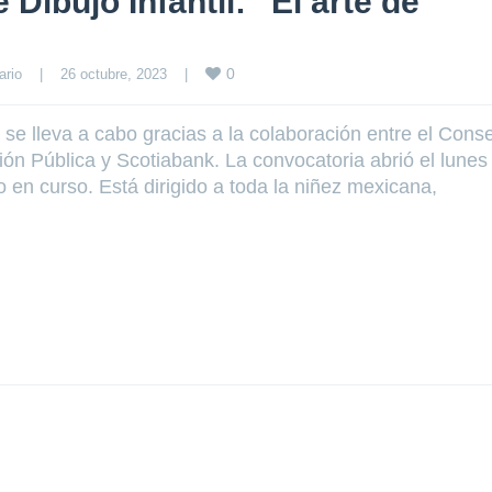
Dibujo Infantil: “El arte de
0
ario
|
26 octubre, 2023    
|
se lleva a cabo gracias a la colaboración entre el Cons
ón Pública y Scotiabank. La convocatoria abrió el lunes
o en curso. Está dirigido a toda la niñez mexicana,