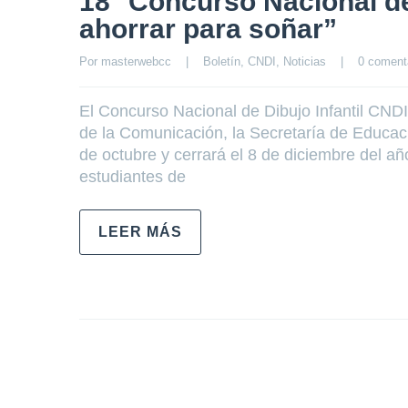
18° Concurso Nacional de 
ahorrar para soñar”
Por 
masterwebcc
|
Boletín
, 
CNDI
, 
Noticias
|
0 coment
El Concurso Nacional de Dibujo Infantil CNDI 
de la Comunicación, la Secretaría de Educaci
de octubre y cerrará el 8 de diciembre del añ
estudiantes de
LEER MÁS