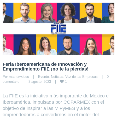
Feria Iberoamericana de Innovación y
Emprendimiento FIIE ¡no te la pierdas!
Por 
masterwebcc
|
Evento
, 
Noticias
, 
Voz de las Empresas
|
0 
1
comentario
|
3 agosto, 2023    
|
La FIIE es la iniciativa más importante de México e
Iberoamérica, impulsada por COPARMEX con el
objetivo de inspirar a las MiPyMES y a los
emprendedores a convertirnos en el motor del