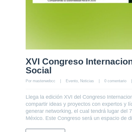
XVI Congreso Internacio
Social
Por 
masterwebcc
|
Evento
, 
Noticias
|
0 comentario
|
Llega la edición XVI del Congreso Internaci
compartir ideas y proyectos con expertos y lí
generar networking, el cual tendrá lugar del
México. Este Congreso será un espacio de d