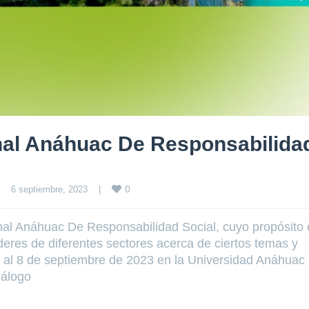
nal Anáhuac De Responsabilida
0
6 septiembre, 2023    
|
onal Anáhuac De Responsabilidad Social, cuyo propósito 
deres de diferentes sectores acerca de ciertos temas y
 7 al 8 de septiembre de 2023 en la Universidad Anáhuac
iálogo