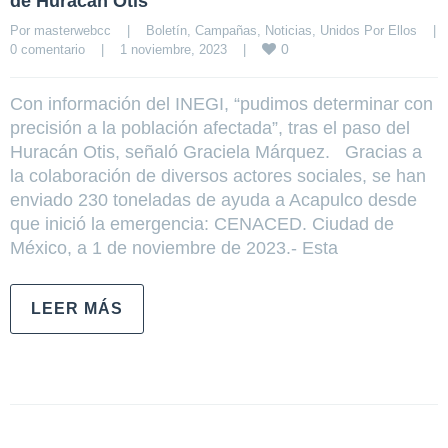
de Huracán Otis
Por 
masterwebcc
|
Boletín
, 
Campañas
, 
Noticias
, 
Unidos Por Ellos
|
0
0 comentario
|
1 noviembre, 2023    
|
Con información del INEGI, “pudimos determinar con
precisión a la población afectada”, tras el paso del
Huracán Otis, señaló Graciela Márquez. Gracias a
la colaboración de diversos actores sociales, se han
enviado 230 toneladas de ayuda a Acapulco desde
que inició la emergencia: CENACED. Ciudad de
México, a 1 de noviembre de 2023.- Esta
LEER MÁS