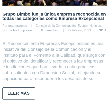
Grupo Bimbo fue la única empresa reconocida en
todas las categorías como Empresa Excepcional
Por 
masterwebcc
|
Consejo de la Comunicación
, 
Evento
, 
Noticias
, 
0
Voz de las Empresas
|
0 comentario
|
22 febrero, 2023    
|
El Reconocimiento Empresas Excepcionales es una
iniciativa del Consejo de la Comunicación y el
Instituto para el Fomento a la Calidad, que surge con
el objetivo de identificar y reconocer a las empresas
e instituciones que han llevado a cabo prácticas
sobresalientes con Dimensión Social, reflejando su
capacidad para responder a los desafíos de su
LEER MÁS