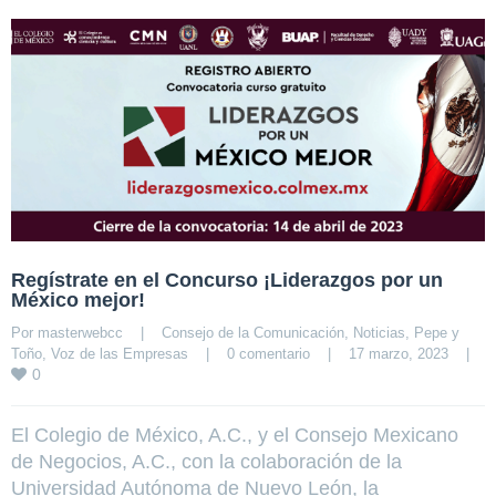
Regístrate en el Concurso ¡Liderazgos por un
México mejor!
Por 
masterwebcc
|
Consejo de la Comunicación
, 
Noticias
, 
Pepe y 
Toño
, 
Voz de las Empresas
|
0 comentario
|
17 marzo, 2023    
|
0
El Colegio de México, A.C., y el Consejo Mexicano
de Negocios, A.C., con la colaboración de la
Universidad Autónoma de Nuevo León, la