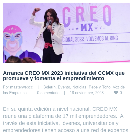
Arranca CREO MX 2023 iniciativa del CCMX que
promueve y fomenta el emprendimiento
Por 
masterwebcc
|
Boletín
, 
Evento
, 
Noticias
, 
Pepe y Toño
, 
Voz de 
0
las Empresas
|
0 comentario
|
16 noviembre, 2023    
|
En su quinta edición a nivel nacional, CREO MX
reúne una plataforma de 17 mil emprendedores. A
través de esta iniciativa, jóvenes, universitarios y
emprendedores tienen acceso a una red de expertos