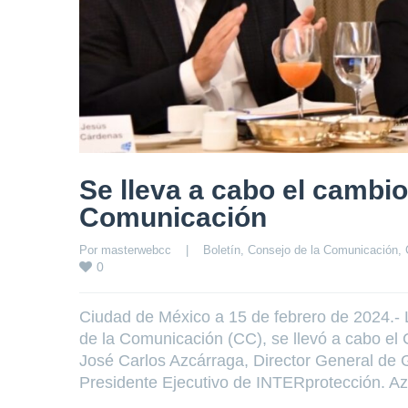
Se lleva a cabo el cambio
Comunicación
Por 
masterwebcc
|
Boletín
, 
Consejo de la Comunicación
, 
0
Ciudad de México a 15 de febrero de 2024.-
de la Comunicación (CC), se llevó a cabo el 
José Carlos Azcárraga, Director General d
Presidente Ejecutivo de INTERprotección. A