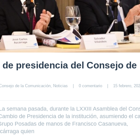
 de presidencia del Consejo de 
Consejo de la Comunicación
, 
Noticias
|
0 comentario
|
15 febrero, 202
 La semana pasada, durante la LXXIII Asamblea del Con
Cambio de Presidencia de la institución, asumiendo el c
e Grupo Posadas de manos de Francisco Casanueva,
zcárraga quien