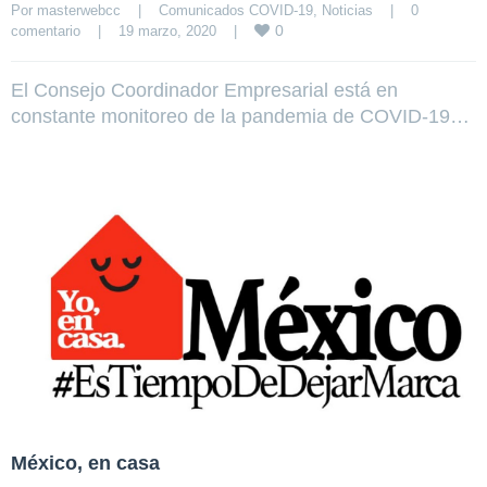
Por 
masterwebcc
|
Comunicados COVID-19
, 
Noticias
|
0 
0
comentario
|
19 marzo, 2020    
|
El Consejo Coordinador Empresarial está en
constante monitoreo de la pandemia de COVID-19…
México, en casa