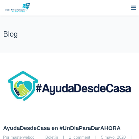
Blog
AyudaDesdeCasa en #UnDíaParaDarAHORA
Por 
masterwebcc
|
Boletín
|
1  comment
|
5 mayo, 2020    
|