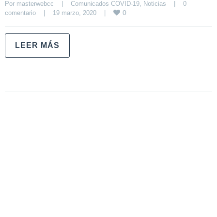
Por 
masterwebcc
|
Comunicados COVID-19
, 
Noticias
|
0 
0
comentario
|
19 marzo, 2020    
|
LEER MÁS