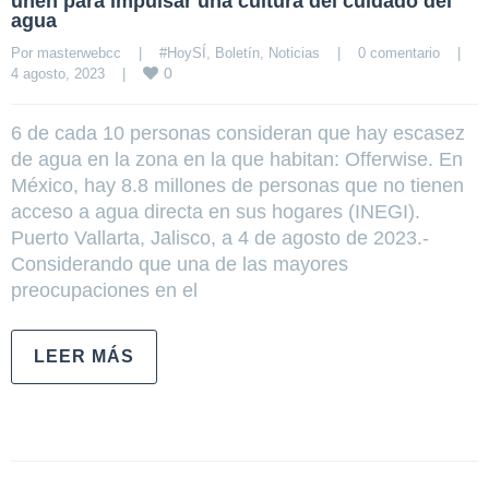
unen para impulsar una cultura del cuidado del
agua
Por 
masterwebcc
|
#HoySÍ
, 
Boletín
, 
Noticias
|
0 comentario
|
0
4 agosto, 2023    
|
6 de cada 10 personas consideran que hay escasez
de agua en la zona en la que habitan: Offerwise. En
México, hay 8.8 millones de personas que no tienen
acceso a agua directa en sus hogares (INEGI).
Puerto Vallarta, Jalisco, a 4 de agosto de 2023.-
Considerando que una de las mayores
preocupaciones en el
LEER MÁS