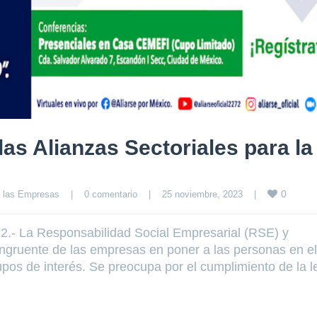
las Alianzas Sectoriales para la
0
 las Empresas
|
0 comentario
|
25 noviembre, 2023    
|
2.- La Responsabilidad Social Empresarial (RSE) y
ngruente de las empresas en poner a las personas en el
upos de interés. Se preocupa por el cumplimiento de la le