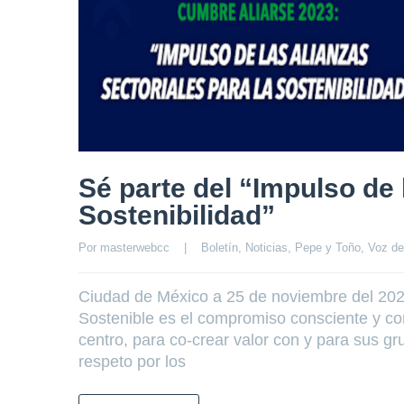
Sé parte del “Impulso de 
Sostenibilidad”
Por 
masterwebcc
|
Boletín
, 
Noticias
, 
Pepe y Toño
, 
Voz de
Ciudad de México a 25 de noviembre del 202
Sostenible es el compromiso consciente y co
centro, para co-crear valor con y para sus gr
respeto por los