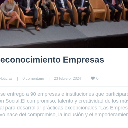
 Reconocimiento Empresas
0
Noticias
|
0 comentario
|
23 febrero, 2024    
|
e entregó a 90 empresas e instituciones que participar
n Social.El compromiso, talento y creatividad de los má
al para desarrollar prácticas excepcionales.“Las Empre
ivo nace del compromiso, la inclusión y el empoderamie