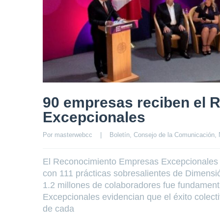
90 empresas reciben el
Excepcionales
Por 
masterwebcc
|
Boletín
, 
Consejo de la Comunicación
, 
El Reconocimiento Empresas Excepcionales s
con 111 prácticas sobresalientes de Dimensió
1.2 millones de colaboradores fue fundament
Excepcionales evidencian que el éxito colect
de cada