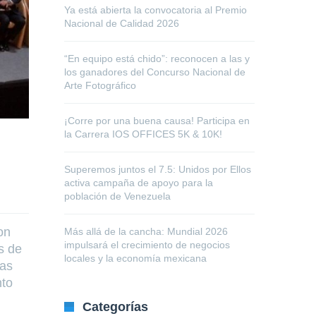
Ya está abierta la convocatoria al Premio
Nacional de Calidad 2026
“En equipo está chido”: reconocen a las y
los ganadores del Concurso Nacional de
Arte Fotográfico
¡Corre por una buena causa! Participa en
la Carrera IOS OFFICES 5K & 10K!
Superemos juntos el 7.5: Unidos por Ellos
activa campaña de apoyo para la
población de Venezuela
on
Más allá de la cancha: Mundial 2026
impulsará el crecimiento de negocios
s de
locales y la economía mexicana
sas
nto
Categorías