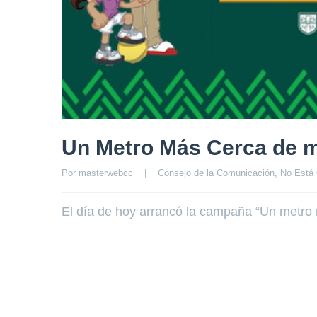
Un Metro Más Cerca de 
Por 
masterwebcc
|
Consejo de la Comunicación
, 
No Está 
El día de hoy arrancó la campaña “Un metr