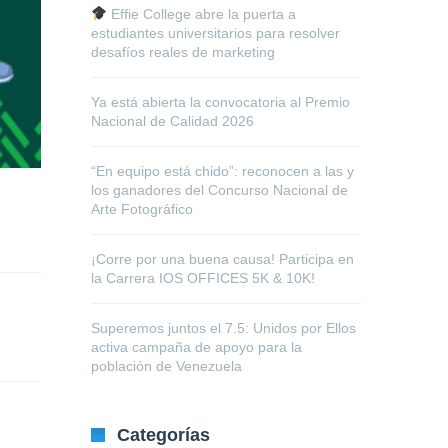
Effie College abre la puerta a
estudiantes universitarios para resolver
desafíos reales de marketing
Ya está abierta la convocatoria al Premio
Nacional de Calidad 2026
“En equipo está chido”: reconocen a las y
los ganadores del Concurso Nacional de
Arte Fotográfico
¡Corre por una buena causa! Participa en
la Carrera IOS OFFICES 5K & 10K!
Superemos juntos el 7.5: Unidos por Ellos
activa campaña de apoyo para la
población de Venezuela
Categorías