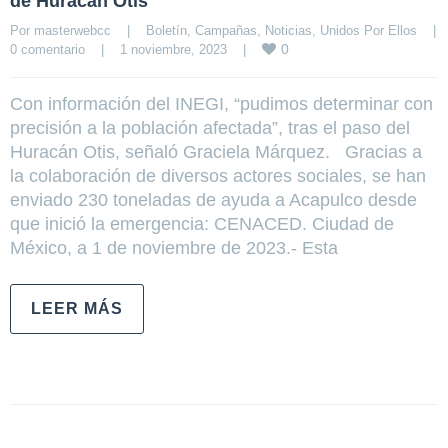
de Huracán Otis
Por 
masterwebcc
|
Boletín
, 
Campañas
, 
Noticias
, 
Unidos Por Ellos
|
0
0 comentario
|
1 noviembre, 2023    
|
Con información del INEGI, “pudimos determinar con
precisión a la población afectada”, tras el paso del
Huracán Otis, señaló Graciela Márquez. Gracias a
la colaboración de diversos actores sociales, se han
enviado 230 toneladas de ayuda a Acapulco desde
que inició la emergencia: CENACED. Ciudad de
México, a 1 de noviembre de 2023.- Esta
LEER MÁS