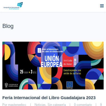
Blog
Feria Internacional del Libro Guadalajara 2023
Por 
masterwebcc
|
Noticias
, 
Sin categoría
|
0 comentario
|
9 