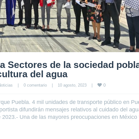
a Sectores de la sociedad pobl
cultura del agua
0
oticias
|
0 comentario
|
10 agosto, 2023    
|
que Puebla. 4 mil unidades de transporte público en Pu
ortista difundirán mensajes relativos al cuidado del ag
e 2023.- Una de las mayores preocupaciones en México 