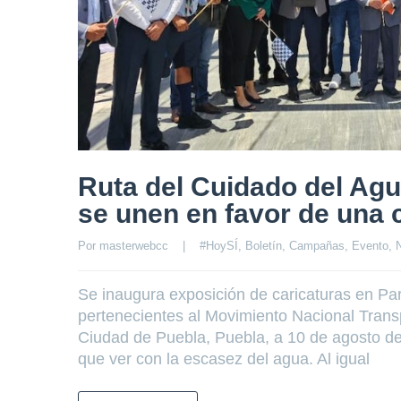
Ruta del Cuidado del Agu
se unen en favor de una 
Por 
masterwebcc
|
#HoySÍ
, 
Boletín
, 
Campañas
, 
Evento
, 
N
Se inaugura exposición de caricaturas en Par
pertenecientes al Movimiento Nacional Transp
Ciudad de Puebla, Puebla, a 10 de agosto d
que ver con la escasez del agua. Al igual