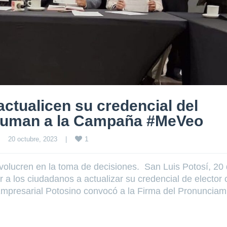
ctualicen su credencial del
 suman a la Campaña #MeVeo
1
20 octubre, 2023    
|
volucren en la toma de decisiones. San Luis Potosí, 20
 a los ciudadanos a actualizar su credencial de elector 
 Empresarial Potosino convocó a la Firma del Pronunciam