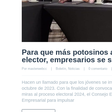
Para que más potosinos a
elector, empresarios se
Por 
masterwebcc
|
Boletín
, 
Noticias
|
0 comentario
|
Hacen un llamado para que los jóvenes se in
octubre de 2023. Con la finalidad de convocar
miras al proceso electoral 2024, el Consejo
Empresarial para impulsar