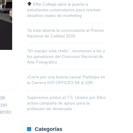
Effie College abre la puerta a
estudiantes universitarios para resolver
desafíos reales de marketing
Ya está abierta la convocatoria al Premio
Nacional de Calidad 2026
“En equipo está chido”: reconocen a las y
los ganadores del Concurso Nacional de
Arte Fotográfico
¡Corre por una buena causa! Participa en
la Carrera IOS OFFICES 5K & 10K!
 de
Superemos juntos el 7.5: Unidos por Ellos
activa campaña de apoyo para la
con
población de Venezuela
iento
Categorías