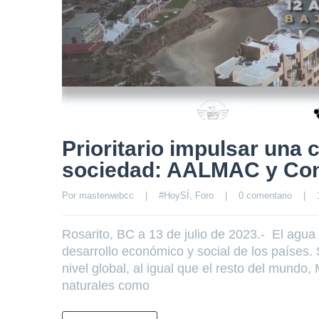
Prioritario impulsar una 
sociedad: AALMAC y Con
Por 
masterwebcc
|
#HoySÍ
, 
Foro
|
0 comentario
|
Rosarito, BC a 13 de julio de 2023.- El agua
desarrollo económico y social de los países
nivel global, al igual que el resto del mund
naturales como