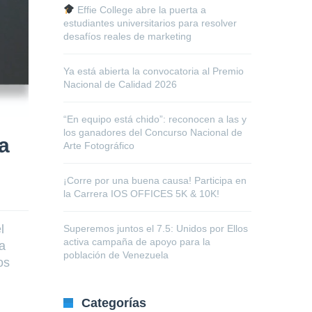
Effie College abre la puerta a
estudiantes universitarios para resolver
desafíos reales de marketing
Ya está abierta la convocatoria al Premio
Nacional de Calidad 2026
“En equipo está chido”: reconocen a las y
los ganadores del Concurso Nacional de
la
Arte Fotográfico
¡Corre por una buena causa! Participa en
la Carrera IOS OFFICES 5K & 10K!
l
Superemos juntos el 7.5: Unidos por Ellos
activa campaña de apoyo para la
a
población de Venezuela
os
Categorías