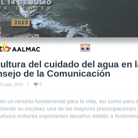
cultura del cuidado del agua en 
sejo de la Comunicación
0
13 julio, 2023    
|
 es un recurso fundamental para la vida, así como para e
. Siendo su escasez una de las mayores preocupaciones 
o, México enfrenta importantes desafíos debido a fenómen