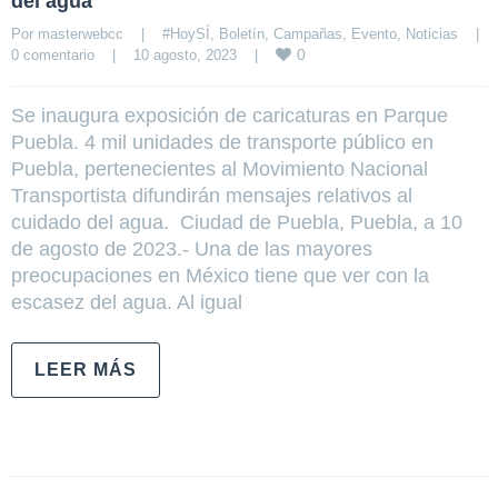
del agua
Por 
masterwebcc
|
#HoySÍ
, 
Boletín
, 
Campañas
, 
Evento
, 
Noticias
|
0
0 comentario
|
10 agosto, 2023    
|
Se inaugura exposición de caricaturas en Parque
Puebla. 4 mil unidades de transporte público en
Puebla, pertenecientes al Movimiento Nacional
Transportista difundirán mensajes relativos al
cuidado del agua. Ciudad de Puebla, Puebla, a 10
de agosto de 2023.- Una de las mayores
preocupaciones en México tiene que ver con la
escasez del agua. Al igual
LEER MÁS