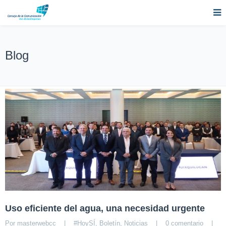
Blog
Uso eficiente del agua, una necesidad urgente
Por 
masterwebcc
|
#HoySÍ
, 
Boletín
, 
Noticias
|
0 comentario
|